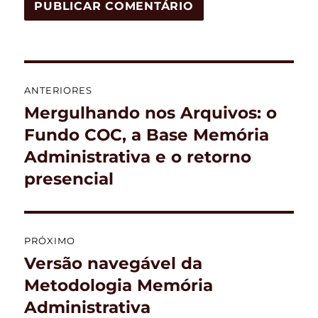
Navegação
ANTERIORES
de
Mergulhando nos Arquivos: o
Post
anterior:
Fundo COC, a Base Memória
Post
Administrativa e o retorno
presencial
PRÓXIMO
Versão navegável da
Próximo
post:
Metodologia Memória
Administrativa