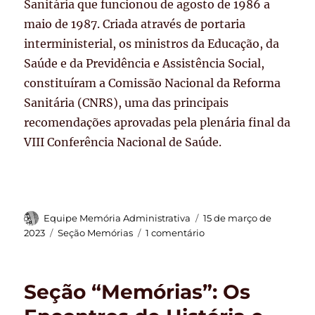
Sanitária que funcionou de agosto de 1986 a
maio de 1987. Criada através de portaria
interministerial, os ministros da Educação, da
Saúde e da Previdência e Assistência Social,
constituíram a Comissão Nacional da Reforma
Sanitária (CNRS), uma das principais
recomendações aprovadas pela plenária final da
VIII Conferência Nacional de Saúde.
Autor
Publicado
Equipe Memória Administrativa
15 de março de
em
Categorias
em
2023
Seção Memórias
1 comentário
A
VIII
Conferência
Seção “Memórias”: Os
Nacional
de