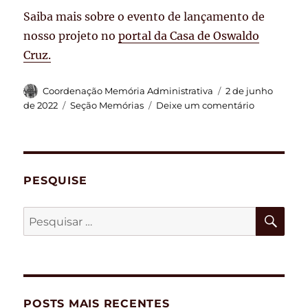
Saiba mais sobre o evento de lançamento de
nosso projeto no
portal da Casa de Oswaldo
Cruz.
Autor
Publicado
Coordenação Memória Administrativa
2 de junho
em
Categorias
em
de 2022
Seção Memórias
Deixe um comentário
Sobre
o
“Seção
Memórias”
PESQUISE
PES
Pesquisar
por:
POSTS MAIS RECENTES