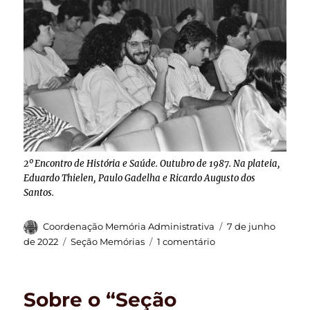
2º Encontro de História e Saúde. Outubro de 1987. Na plateia,
Eduardo Thielen, Paulo Gadelha e Ricardo Augusto dos
Santos.
Autor
Publicado
Coordenação Memória Administrativa
7 de junho
em
Categorias
em
de 2022
Seção Memórias
1 comentário
Seção
“Memórias”:
Os
Sobre o “Seção
Encontros