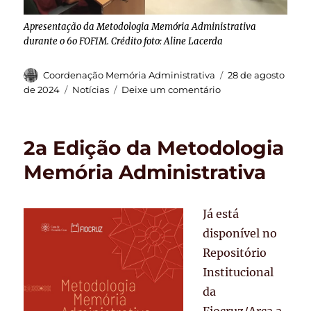
Apresentação da Metodologia Memória Administrativa
durante o 6o FOFIM. Crédito foto: Aline Lacerda
Autor
Publicado
Coordenação Memória Administrativa
28 de agosto
em
Categorias
em
de 2024
Notícias
Deixe um comentário
Memória
Administrativa
no
2a Edição da Metodologia
6o
Fórum
Memória Administrativa
Fiocruz
de
Memória
Já está
disponível no
Repositório
Institucional
da
Fiocruz/Arca a