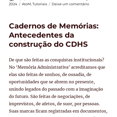
em
Categorias
em
2024
AtoM
,
Tutoriais
Deixe um comentário
Linguagem
markdown
e
Cadernos de Memórias:
HTML
para
Antecedentes da
formatação
construção do CDHS
e
edição
de
textos
De que são feitas as conquistas institucionais?
no
No ‘Memória Administrativa’ acreditamos que
AtoM
elas são feitas de sonhos, de ousadia, de
oportunidades que se abrem no presente,
unindo legados do passado com a imaginação
do futuro. São feitas de negociações, de
imprevistos, de afetos, de suor, por pessoas.
Suas marcas ficam registradas em documentos,