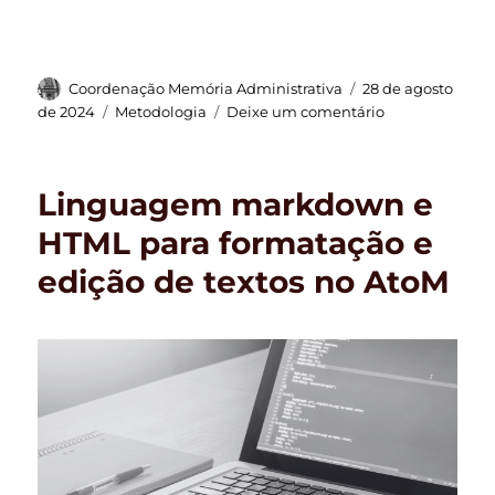
Autor
Publicado
Coordenação Memória Administrativa
28 de agosto
em
Categorias
em
de 2024
Metodologia
Deixe um comentário
2a
Edição
da
Linguagem markdown e
Metodologia
Memória
HTML para formatação e
Administrativa
edição de textos no AtoM