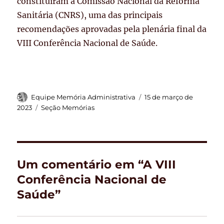
constituíram a Comissão Nacional da Reforma
Sanitária (CNRS), uma das principais
recomendações aprovadas pela plenária final da
VIII Conferência Nacional de Saúde.
Autor
Publicado
Equipe Memória Administrativa
15 de março de
em
Categorias
2023
Seção Memórias
Um comentário em “A VIII
Conferência Nacional de
Saúde”