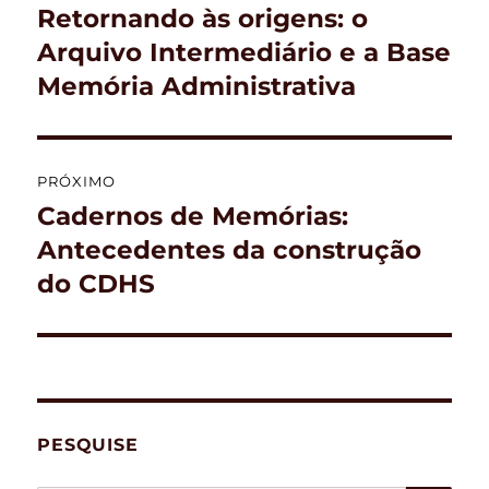
de
Retornando às origens: o
Post
anterior:
Arquivo Intermediário e a Base
Post
Memória Administrativa
PRÓXIMO
Cadernos de Memórias:
Próximo
post:
Antecedentes da construção
do CDHS
PESQUISE