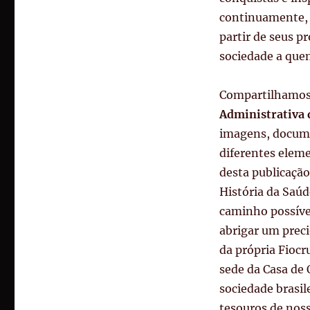
continuamente, 
partir de seus 
sociedade a quem
Compartilhamos 
Administrativa 
imagens, docum
diferentes elem
desta publicação
História da Saú
caminho possível
abrigar um precio
da própria Fiocru
sede da Casa de 
sociedade brasil
tesouros de noss