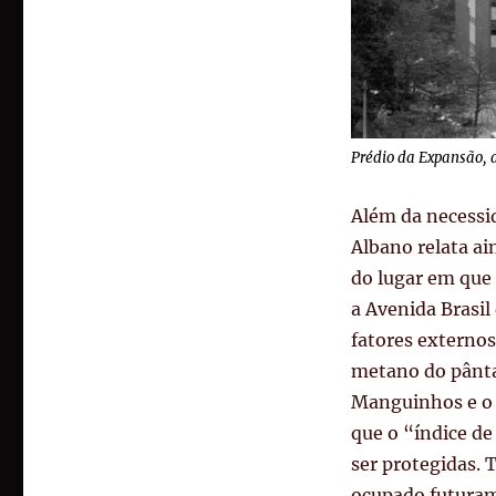
Prédio da Expansão, 
Além da necessid
Albano relata ai
do lugar em que 
a Avenida Brasil
fatores externos
metano do pântan
Manguinhos e o C
que o “índice d
ser protegidas. 
ocupado futuram