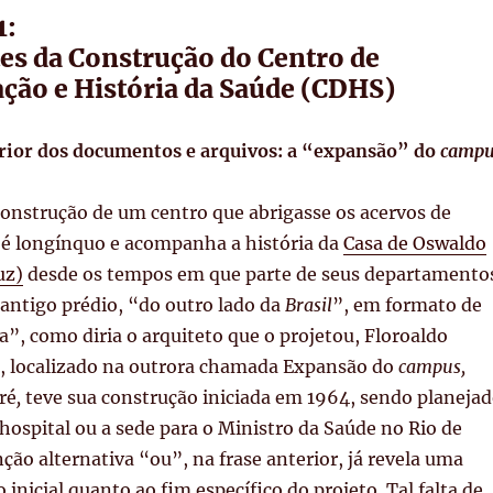
1:
es da Construção do Centro de
ão e História da Saúde (CDHS)
terior dos documentos e arquivos: a “expansão” do
campu
construção de um centro que abrigasse os acervos de
é longínquo e acompanha a história da
Casa de Oswaldo
uz)
desde os tempos em que parte de seus departamento
antigo prédio, “do outro lado da
Brasil
”, em formato de
a”, como diria o arquiteto que o projetou, Floroaldo
o, localizado na outrora chamada Expansão do
campus,
ré
,
teve sua construção iniciada em 1964, sendo planeja
hospital ou a sede para o Ministro da Saúde no Rio de
nção alternativa “ou”, na frase anterior, já revela uma
o inicial quanto ao fim específico do projeto. Tal falta de