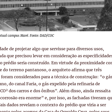
atual campus Maré. Fonte: DAD/COC
ade de projetar algo que servisse para diversos usos,
nda que precisou levar em consideração as especificidade
o prédio seria construído. Em virtude da proximidade c
 e do terreno pantanoso, o arquiteto afirma que três
 foram considerados para a técnica de construção: “o gá
o, do canal Faria, o gás expelido pela refinaria de
O² dos carros e dos ônibus”. Além disso, ainda ressalta
e corrosão era enorme”
e, por isso, as fachadas tiveram q
Tais dados revelam o contexto do prédio que viria a ser
ente pelos acervos da Casa de Oswaldo Cruz, pelos seus