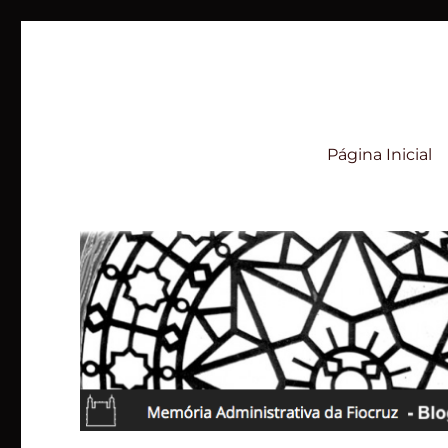
BLOG – Memória Administ
Página Inicial