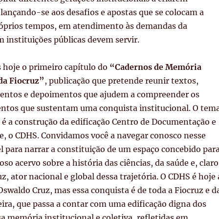
lançando-se aos desafios e apostas que se colocam a
próprios tempos, em atendimento às demandas da
 instituições públicas devem servir.
hoje o primeiro capítulo do
“Cadernos de Memória
da Fiocruz”
, publicação que pretende reunir textos,
entos e depoimentos que ajudem a compreender os
entos que sustentam uma conquista institucional. O tem
 é a construção da edificação Centro de Documentação e
de, o CDHS. Convidamos você a navegar conosco nesse
 para narrar a constituição de um espaço concebido par
so acervo sobre a história das ciências, da saúde e, claro
z, ator nacional e global dessa trajetória. O CDHS é hoje 
Oswaldo Cruz, mas essa conquista é de toda a Fiocruz e d
eira, que passa a contar com uma edificação digna dos
a memória institucional e coletiva, refletidas em