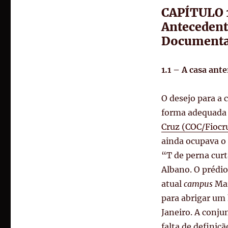
CAPÍTULO 
Antecedent
Documentaç
1.1 – A casa an
O desejo para a 
forma adequada 
Cruz (COC/Fiocr
ainda ocupava o 
“T de perna curt
Albano
.
O prédi
atual
campus
Ma
para abrigar um 
Janeiro
. A conju
falta de definiçã