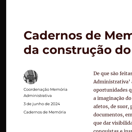
Cadernos de Mem
da construção d
De que são feita
Administrativa’ 
Autor
Coordenação Memória
oportunidades q
Administrativa
a imaginação do 
Publicado
3 de junho de 2024
afetos, de suor,
em
Categorias
Cadernos de Memória
documentos, em
que dar visibilid
conquistas e ins