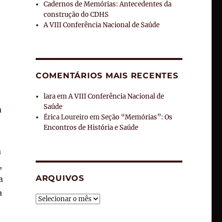
Cadernos de Memórias: Antecedentes da
construção do CDHS
A VIII Conferência Nacional de Saúde
COMENTÁRIOS MAIS RECENTES
lara
em
A VIII Conferência Nacional de
Saúde
a
Érica Loureiro
em
Seção “Memórias”: Os
Encontros de História e Saúde
a
,
ARQUIVOS
a
a
Arquivos