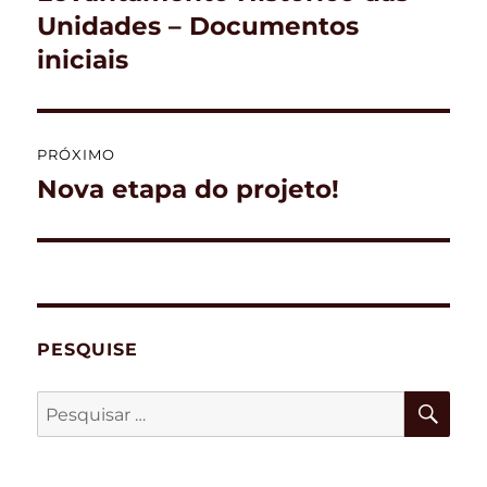
anterior:
Unidades – Documentos
Post
iniciais
PRÓXIMO
Nova etapa do projeto!
Próximo
post:
PESQUISE
PES
Pesquisar
por: