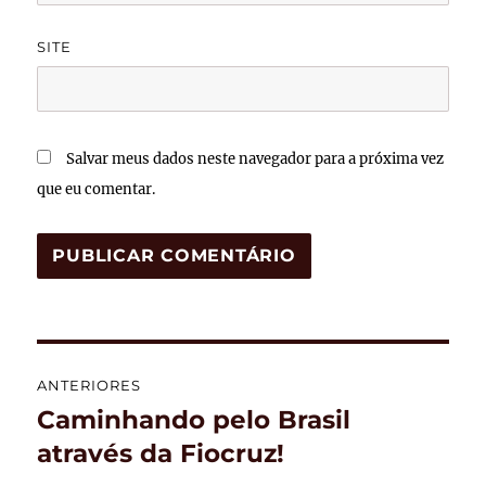
SITE
Salvar meus dados neste navegador para a próxima vez
que eu comentar.
Navegação
ANTERIORES
de
Caminhando pelo Brasil
Post
anterior:
através da Fiocruz!
Post