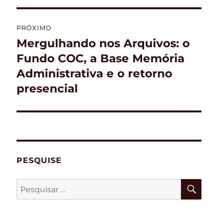
PRÓXIMO
Mergulhando nos Arquivos: o
Próximo
post:
Fundo COC, a Base Memória
Administrativa e o retorno
presencial
PESQUISE
PES
Pesquisar
por: